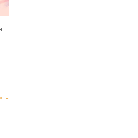
le
man
→